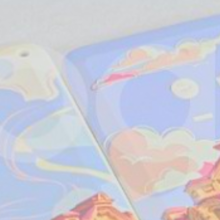
Выберите ваш заказ
«Radioguide» модель RG-18
«Radioguide» модель RG-15
«Radioguide» модель RG-07
Аксессуары для радиооборудования
Аудиогид MC-15
Аудиогид AG-11
Аксессуары для Аудиогидов
Радиосистема синхронного перевода речи «IntelRG-
S»
Отправить форму
Многоканальная автоматическая спутниковая
экскурсионная система «ENRG»