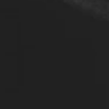
Выберите ваш заказ
«Radioguide» модель RG-18
«Radioguide» модель RG-15
«Radioguide» модель RG-07
Аксессуары для радиооборудования
Аудиогид MC-15
Аудиогид AG-11
Аксессуары для Аудиогидов
Радиосистема синхронного перевода речи «IntelRG-
S»
Отправить форму
Многоканальная автоматическая спутниковая
экскурсионная система «ENRG»
Студия звукозаписи